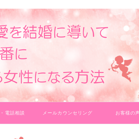
らえたり。愛されている実感が湧くようになりますよ♪
て、彼から1番に愛される女性になる方
・電話相談
メールカウンセリング
お客様の