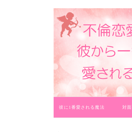
数も増えたり、彼からプレゼントがも
不倫恋愛を結婚に導い
コンテンツへ移動
彼に1番愛される魔法
対面