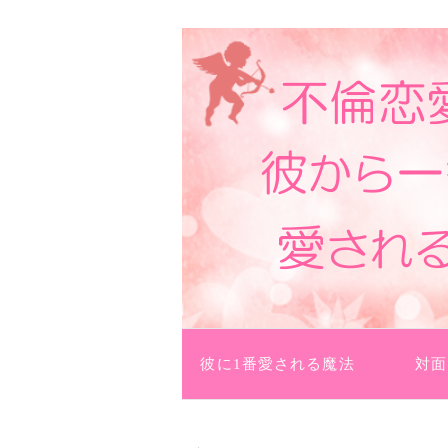
数も増えたり、彼からプレゼントがも
不倫恋愛を結婚に導い
コンテンツへ移動
彼に1番愛される魔法
対面