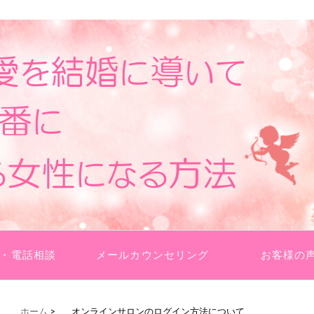
らえたり。愛されている実感が湧くようになりますよ♪
て、彼から1番に愛される女性になる方
・電話相談
メールカウンセリング
お客様の
ホーム
>
オンラインサロンのログイン方法について