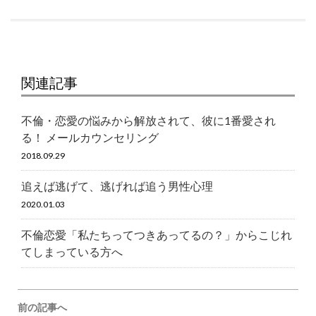
c
i
n
t
e
t
e
e
b
t
n
関連記事
o
e
a
不倫・恋愛の悩みから解放されて、彼に1番愛され
る！ メールカウンセリング
o
r
2018.09.29
k
追えば逃げて、逃げれば追う男性心理
2020.01.03
不倫恋愛「私たちってつきあってるの？」からこじれ
てしまっている方へ
Post
前の記事へ