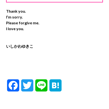
Thank you.
I’m sorry.
Please forgive me.
I love you.
いしかわゆきこ
F
T
L
H
a
w
i
a