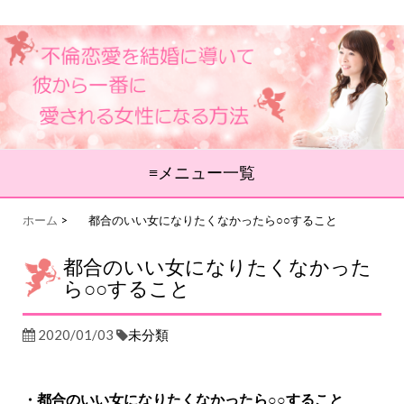
不倫恋愛を結婚に導いて、彼から1番
に愛される女性になる方法
≡メニュー一覧
コ
ホーム
>
都合のいい女になりたくなかったら○○すること
ン
テ
都合のいい女になりたくなかった
ン
ツ
ら○○すること
へ
移
2020/01/03
未分類
動
・都合のいい女になりたくなかったら○○すること