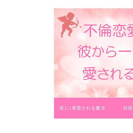
数も増えたり、彼からプレゼントがも
不倫恋愛を結婚に導い
コンテンツへ移動
彼に1番愛される魔法
対面