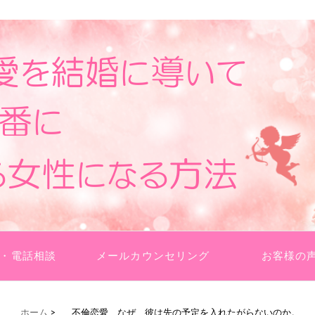
らえたり。愛されている実感が湧くようになりますよ♪
て、彼から1番に愛される女性になる方
・電話相談
メールカウンセリング
お客様の
ホーム
>
不倫恋愛、なぜ、彼は先の予定を入れたがらないのか。